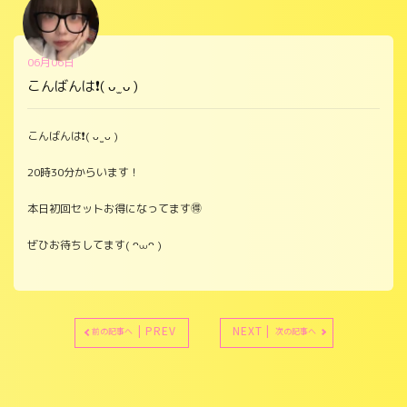
06月06日
こんばんは❗️( ᴗ ̫ ᴗ )
こんばんは❗️( ᴗ ̫ ᴗ )
20時30分からいます！
本日初回セットお得になってます🉐
ぜひお待ちしてます( ᴖ⩊ᴖ )
| PREV
NEXT |
前の記事へ
次の記事へ