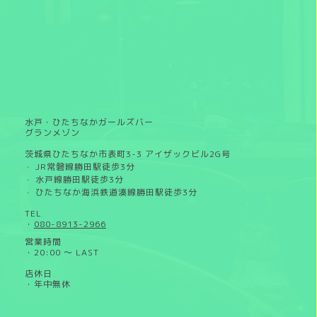
水戸・ひたちなかガールズバー
グランメゾン
茨城県ひたちなか市表町3-3 アイザックビル2G号
JR常磐線勝田駅徒歩3分
・
水戸線勝田駅徒歩3分
・
ひたちなか海浜鉄道湊線勝田駅徒歩3分
・
TEL
・
080-8913-2966
営業時間
・20:00 ～ LAST
店休日
・年中無休