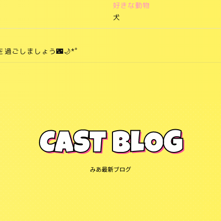
好きな動物
犬
を過ごしましょう🌃🌙*ﾟ
CAST BLOG
みあ最新ブログ