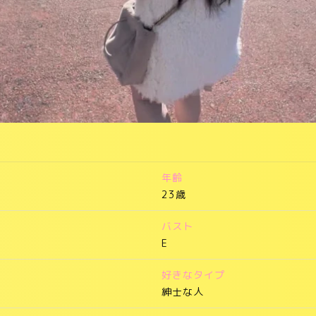
年齢
23歳
バスト
E
好きなタイプ
紳士な人