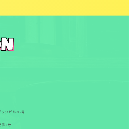
ON
ザックビル2G号
徒歩3分