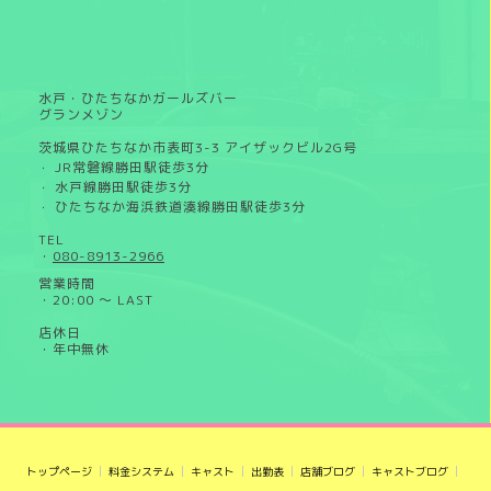
水戸・ひたちなかガールズバー
グランメゾン
茨城県ひたちなか市表町3-3 アイザックビル2G号
JR常磐線勝田駅徒歩3分
・
水戸線勝田駅徒歩3分
・
ひたちなか海浜鉄道湊線勝田駅徒歩3分
・
TEL
・
080-8913-2966
営業時間
・20:00 ～ LAST
店休日
・年中無休
トップページ
料金システム
キャスト
出勤表
店舗ブログ
キャストブログ