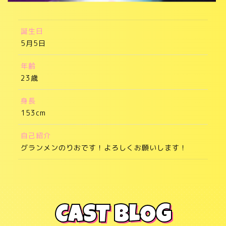
誕生日
5月5日
年齢
23歳
身長
153cm
自己紹介
グランメンのりおです！よろしくお願いします！
CAST BLOG